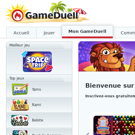
Mon GameDuell
Accueil
Jouer
Comm
Meilleur jeu
Top jeux
Bienvenue su
Yams
Inscrivez-vous gratuite
Rami
Belote