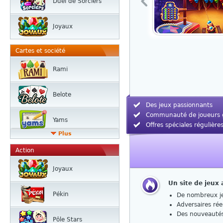
Duel de Sorciers
Joyaux
Cartes et société
Rami
Belote
Des jeux passionnants
Communauté de joueurs 
Yams
Offres spéciales régulière
Plus
Action
Joyaux
Un site de jeux
Pékin
De nombreux je
Adversaires rée
Des nouveautés
Pôle Stars